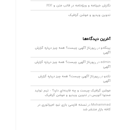
نگارش خبرنامه و ویژه‌نامه در قالب متن و PDF
تدوین ویدیو و موشن گرافیک
آخرین دیدگاه‌ها
در
پینگادو
رپورتاژ آگهی چیست؟ همه چیز درباره گزارش
آگهی
admin
در
رپورتاژ آگهی چیست؟ همه چیز درباره گزارش
آگهی
در
تکدو
رپورتاژ آگهی چیست؟ همه چیز درباره گزارش
آگهی
موشن گرافیک چیست و چه فایده‌ای دارد؟ - تیم تولید
در
محتوا آنویس
تدوین ویدیو و موشن گرافیک
Mohammad
در
نسخه فارسی بازی نبرد امپراتوری در
کافه بازار منتشر شد