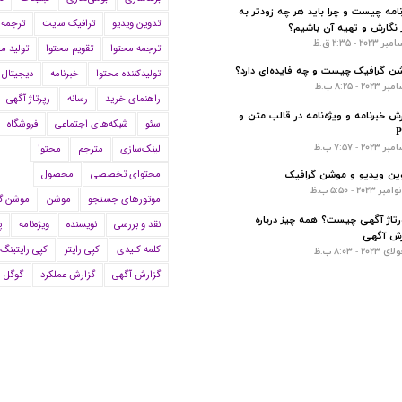
نامه چیست و چرا باید هر چه زودتر به
تدوین ویدیو
ترافیک سایت
ترجمه
 نگارش و تهیه آن باشیم؟
ترجمه محتوا
تقویم محتوا
تولید م
ن گرافیک چیست و چه فایده‌ای دارد؟
تولیدکننده محتوا
خبرنامه
دیجیتال 
راهنمای خرید
رسانه
رپرتاژ آگهی
ش خبرنامه و ویژه‌نامه در قالب متن و
سئو
شبکه‌های اجتماعی
فروشگاه
لینک‌سازی
مترجم
محتوا
محتوای تخصصی
محصول
ین ویدیو و موشن گرافیک
موتورهای جستجو
موشن
موشن گ
رتاژ آگهی چیست؟ همه چیز درباره
نقد و بررسی
نویسنده
ویژه‌نامه
پ
رش آگهی
کلمه کلیدی
کپی رایتر
کپی رایتینگ
گزارش آگهی
گزارش عملکرد
گوگل