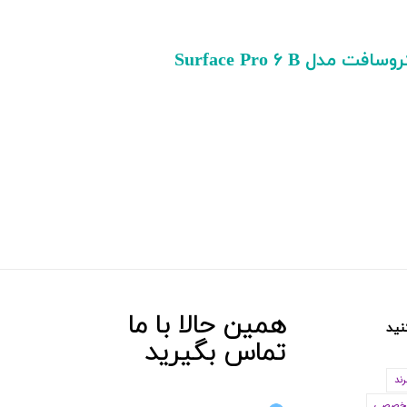
همین حالا با ما
نید
تماس بگیرید
رند
خصصی